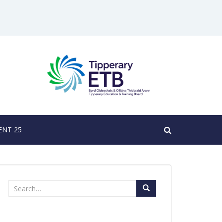
NT 25
Search
for: