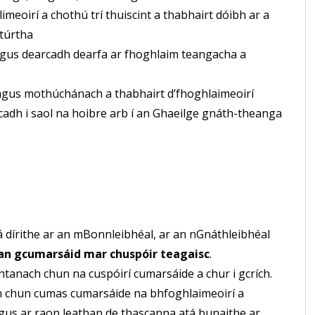
eoirí a chothú trí thuiscint a thabhairt dóibh ar a
ltúrtha
agus dearcadh dearfa ar fhoghlaim teangacha a
agus mothúchánach a thabhairt d’fhoghlaimeoirí
cadh i saol na hoibre arb í an Ghaeilge gnáth-theanga
atá dírithe ar an mBonnleibhéal, ar an nGnáthleibhéal
 an gcumarsáid mar chuspóir teagaisc
.
htanach chun na cuspóirí cumarsáide a chur i gcrích.
án chun cumas cumarsáide na bhfoghlaimeoirí a
agus ar raon leathan de thascanna atá bunaithe ar