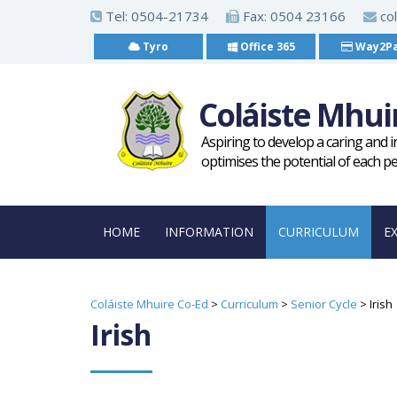
S
Tel:
0504-21734
Fax: 0504 23166
col
k
Tyro
Office 365
Way2P
i
p
Coláiste Mhui
t
o
Aspiring to develop a caring and 
m
optimises the potential of each p
a
i
HOME
INFORMATION
CURRICULUM
E
n
c
o
Coláiste Mhuire Co-Ed
>
Curriculum
>
Senior Cycle
>
Irish
n
Irish
t
e
n