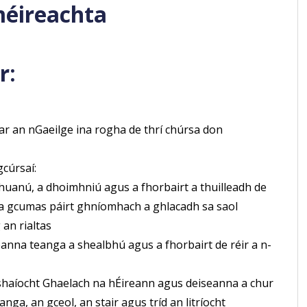
méireachta
r:
 ar an nGaeilge ina rogha de thrí chúrsa don
gcúrsaí:
huanú, a dhoimhniú agus a fhorbairt a thuilleadh de
r a gcumas páirt ghníomhach a ghlacadh sa saol
an rialtas
leanna teanga a shealbhú agus a fhorbairt de réir a n-
 shaíocht Ghaelach na hÉireann agus deiseanna a chur
anga, an gceol, an stair agus tríd an litríocht