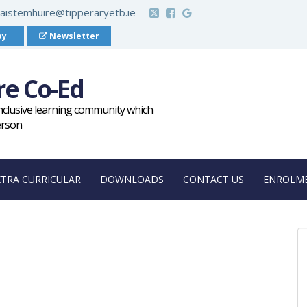
aistemhuire@tipperaryetb.ie
ay
Newsletter
re Co-Ed
inclusive learning community which
erson
XTRA CURRICULAR
DOWNLOADS
CONTACT US
ENROLME