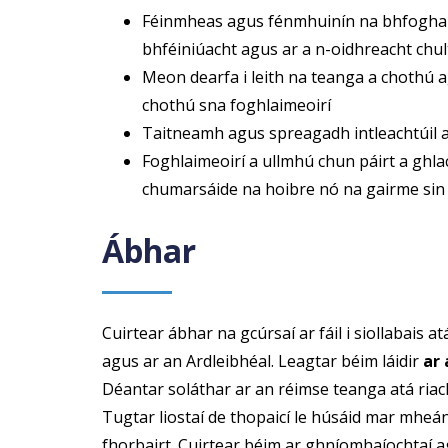
Féinmheas agus fénmhuinín na bhfoghalim
bhféiniúacht agus ar a n-oidhreacht chu
Meon dearfa i leith na teanga a chothú 
chothú sna foghlaimeoirí
Taitneamh agus spreagadh intleachtúil 
Foghlaimeoirí a ullmhú chun páirt a ghla
chumarsáide na hoibre nó na gairme sin
Ábhar
Cuirtear ábhar na gcúrsaí ar fáil i siollabais 
agus ar an Ardleibhéal. Leagtar béim láidir
ar
Déantar soláthar ar an réimse teanga atá riac
Tugtar liostaí de thopaicí le húsáid mar mhe
fhorbairt. Cuirtear béim ar ghníomhaíochtaí 