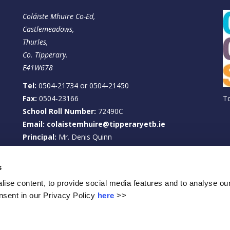
Coláiste Mhuire Co-Ed,
Castlemeadows,
Thurles,
Co. Tipperary.
E41W678
Tel:
0504-21734 or 0504-21450
Fax:
0504-23166
T
School Roll Number:
72490C
Email: colaistemhuire@tipperaryetb.ie
Principal:
Mr. Denis Quinn
Deputy Principal:
Ms. Clare Wallace
Privacy Policy
s
Select Language
▼
ise content, to provide social media features and to analyse our
sent in our Privacy Policy
here
>>