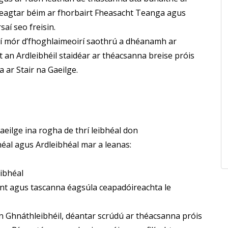
Leagtar béim ar fhorbairt Fheasacht Teanga agus
aí seo freisin.
 ní mór d’fhoghlaimeoirí saothrú a dhéanamh ar
 an Ardleibhéil staidéar ar théacsanna breise próis
 ar Stair na Gaeilge.
 Gaeilge ina rogha de thrí leibhéal don
éal agus Ardleibhéal mar a leanas:
eibhéal
cint agus tascanna éagsúla ceapadóireachta le
 an Ghnáthleibhéil, déantar scrúdú ar théacsanna próis