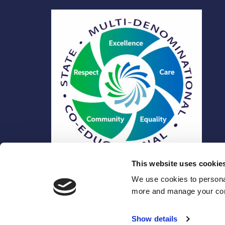
This website uses cookie
To find out more at
https://www.cmco.ie/ethos/
We use cookies to personal
more and manage your con
© Coláiste Mhuire Co-Ed 2026 |
Privacy Policy
Show details