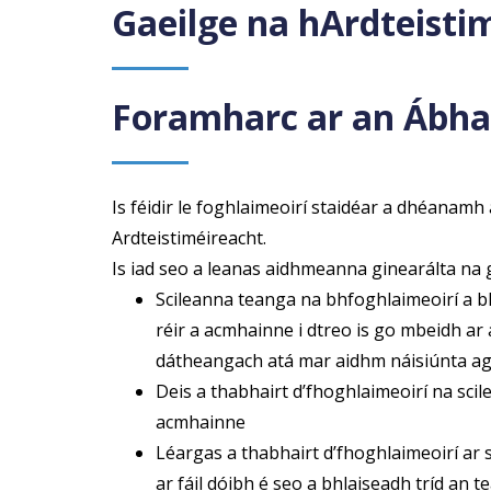
Gaeilge na hArdteisti
t
Foramharc ar an Ábha
Is féidir le foghlaimeoirí staidéar a dhéanamh
Ardteistiméireacht.
Is iad seo a leanas aidhmeanna ginearálta na 
Scileanna teanga na bhfoghlaimeoirí a b
réir a acmhainne i dtreo is go mbeidh a
dátheangach atá mar aidhm náisiúnta ag 
Deis a thabhairt d’fhoghlaimeoirí na sci
acmhainne
Léargas a thabhairt d’fhoghlaimeoirí ar
ar fáil dóibh é seo a bhlaiseadh tríd an te