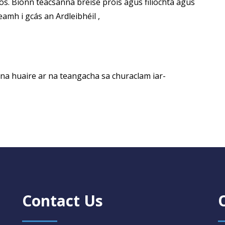
síos. Bíonn téacsanna breise próis agus filíochta agus
eamh i gcás an Ardleibhéil ,
na huaire ar na teangacha sa churaclam iar-
Contact Us