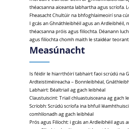
théacsanna aiceanta labhartha agus scríofa. 
Fheasacht Chultúir na bhfoghlaimeoirí sna cúrs
I gcás an Ghnáthleibhéil agus an Ardleibhéil,
théacsanna próis agus filíochta. Déanann lucht
agus filíochta chomh maith le staidéar teoranta
Measúnacht
Is féidir le hiarrthóirí tabhairt faoi scrúdú na
Ardteistiméireacha – Bonnleibhéal, Gnáthleibh
Labhairt: Béaltriail ag gach leibhéal
Claustuiscint: Triail chluastuisceana ag gach l
Scríobh: Scrúdú scríofa ina bhfuil léamhthuis
comhlíonadh ag gach leibhéal
Prós agus Filíocht: i gcás an Ardleibhéil agus