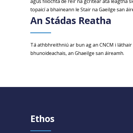
agus filíochta de réir na gcritéar atá leagtha 
topaicí a bhaineann le Stair na Gaeilge san áir
An Stádas Reatha
Tá athbhreithniú ar bun ag an CNCM i láthair 
bhunoideachais, an Ghaeilge san áireamh.
Ethos